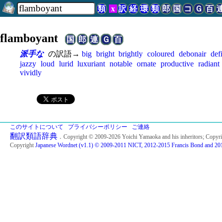
類
x
訳
経
環
類
郎
国
コ
Ｇ
百
flamboyant
国
郎
連
Ｇ
百
派手な
の訳語→
big
bright
brightly
coloured
debonair
def
jazzy
loud
lurid
luxuriant
notable
ornate
productive
radiant
vividly
このサイトについて
プライバシーポリシー
ご連絡
翻訳類語辞典
．Copyright © 2009-2026 Yoichi Yamaoka and his inheritors; Copyr
Copyright
Japanese Wordnet (v1.1) © 2009-2011 NICT, 2012-2015 Francis Bond and 201