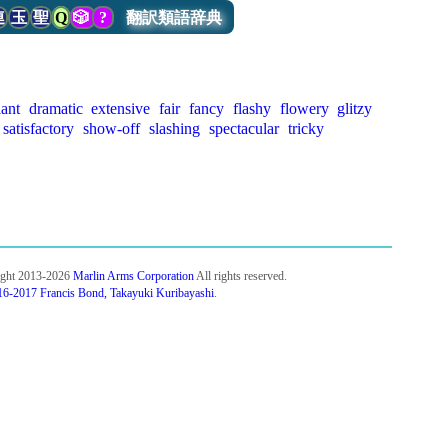
連
玉
聖
Q
🎲
?
翻訳類語辞典
iant
dramatic
extensive
fair
fancy
flashy
flowery
glitzy
satisfactory
show-off
slashing
spectacular
tricky
ight 2013-2026
Marlin Arms Corporation
All rights reserved.
6-2017 Francis Bond, Takayuki Kuribayashi
.