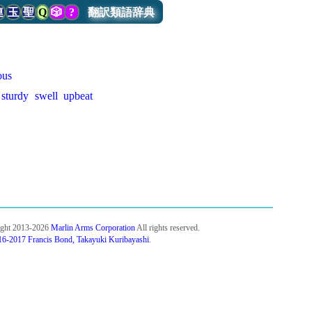
連
玉
聖
Q
🎲
?
翻訳類語辞典
ous
sturdy
swell
upbeat
ight 2013-2026
Marlin Arms Corporation
All rights reserved.
6-2017 Francis Bond, Takayuki Kuribayashi
.