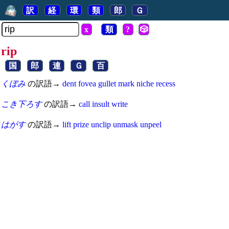
訳
経
環
類
郎
Ｇ
x
類
?
🎲
rip
国
郎
連
Ｇ
百
くぼみ
の訳語→
dent
fovea
gullet
mark
niche
recess
こき下ろす
の訳語→
call
insult
write
はがす
の訳語→
lift
prize
unclip
unmask
unpeel