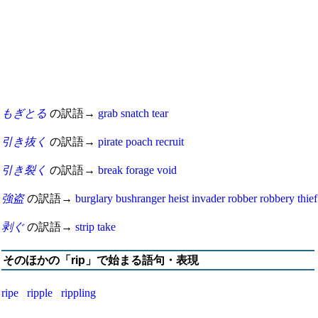
もぎとる
の訳語→
grab
snatch
tear
引き抜く
の訳語→
pirate
poach
recruit
引き裂く
の訳語→
break
forage
void
強盗
の訳語→
burglary
bushranger
heist
invader
robber
robbery
thief
剥ぐ
の訳語→
strip
take
そのほかの「rip」で始まる語句・表現
ripe
ripple
rippling