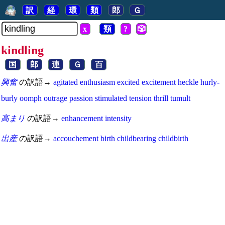
訳
経
環
類
郎
Ｇ
x
類
?
🎲
kindling
国
郎
連
Ｇ
百
興奮
の訳語→
agitated
enthusiasm
excited
excitement
heckle
hurly-
burly
oomph
outrage
passion
stimulated
tension
thrill
tumult
高まり
の訳語→
enhancement
intensity
出産
の訳語→
accouchement
birth
childbearing
childbirth