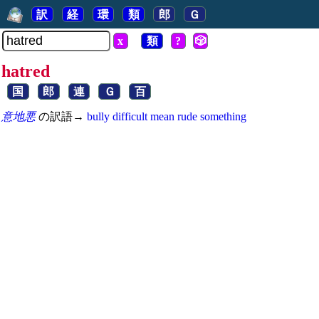
訳
経
環
類
郎
Ｇ
x
類
?
🎲
hatred
国
郎
連
Ｇ
百
意地悪
の訳語→
bully
difficult
mean
rude
something