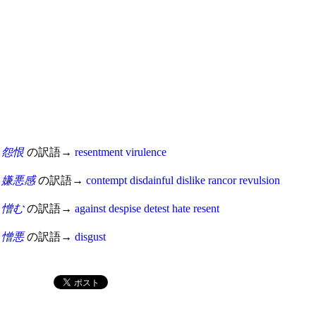
怨恨
の訳語→
resentment
virulence
嫌悪感
の訳語→
contempt
disdainful
dislike
rancor
revulsion
憎む
の訳語→
against
despise
detest
hate
resent
憎悪
の訳語→
disgust