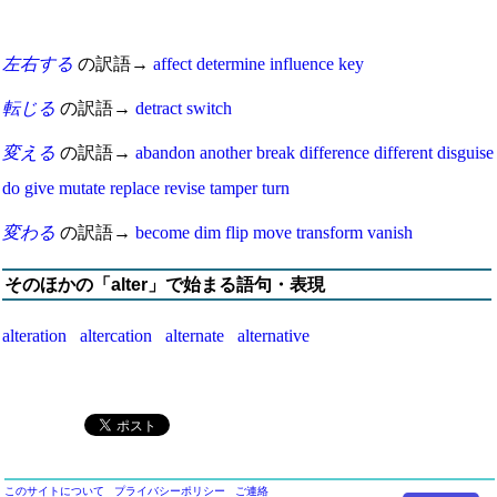
左右する
の訳語→
affect
determine
influence
key
転じる
の訳語→
detract
switch
変える
の訳語→
abandon
another
break
difference
different
disguise
do
give
mutate
replace
revise
tamper
turn
変わる
の訳語→
become
dim
flip
move
transform
vanish
そのほかの「alter」で始まる語句・表現
alteration
altercation
alternate
alternative
このサイトについて
プライバシーポリシー
ご連絡