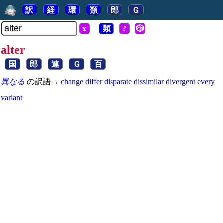
訳
経
環
類
郎
Ｇ
x
類
?
🎲
alter
国
郎
連
Ｇ
百
異なる
の訳語→
change
differ
disparate
dissimilar
divergent
every
variant