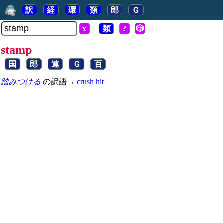
訳
経
環
類
郎
Ｇ
x
類
?
🎲
stamp
国
郎
連
Ｇ
百
踏みつける
の訳語→
crush
hit