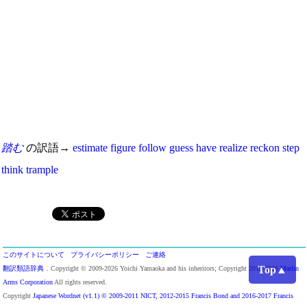
踏む
の訳語→
estimate
figure
follow
guess
have
realize
reckon
step
think
trample
このサイトについて
プライバシーポリシー
ご連絡
Top▲
翻訳類語辞典
．Copyright © 2009-2026 Yoichi Yamaoka and his inheritors; Copyright 2013-2026
Marlin
Arms Corporation
All rights reserved.
Copyright
Japanese Wordnet (v1.1) © 2009-2011 NICT, 2012-2015 Francis Bond and 2016-2017 Francis