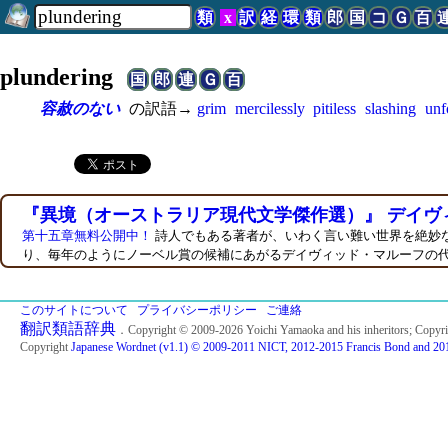
類
x
訳
経
環
類
郎
国
コ
Ｇ
百
plundering
国
郎
連
Ｇ
百
容赦のない
の訳語→
grim
mercilessly
pitiless
slashing
unf
『異境（オーストラリア現代文学傑作選）』 デイヴ
第十五章無料公開中！
詩人でもある著者が、いわく言い難い世界を絶妙
り、毎年のようにノーベル賞の候補にあがるデイヴィッド・マルーフの
このサイトについて
プライバシーポリシー
ご連絡
翻訳類語辞典
．Copyright © 2009-2026 Yoichi Yamaoka and his inheritors; Copyr
Copyright
Japanese Wordnet (v1.1) © 2009-2011 NICT, 2012-2015 Francis Bond and 201