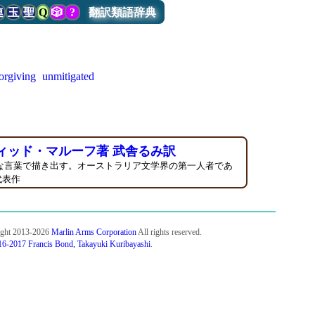
連
玉
聖
Q
🎲
?
翻訳類語辞典
orgiving
unmitigated
ィッド・マルーフ著 武舎るみ訳
な言葉で描き出す。オーストラリア文学界の第一人者であ
代表作
ight 2013-2026
Marlin Arms Corporation
All rights reserved.
6-2017 Francis Bond, Takayuki Kuribayashi
.