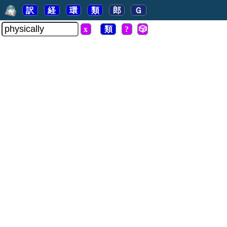
訳
経
環
類
郎
Ｇ
x
類
?
🎲