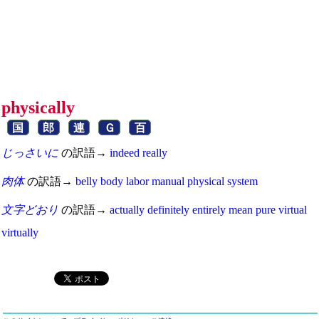
physically
国
郎
連
Ｇ
百
じっさいに
の訳語→
indeed
really
肉体
の訳語→
belly
body
labor
manual
physical
system
文字どおり
の訳語→
actually
definitely
entirely
mean
pure
virtual
virtually