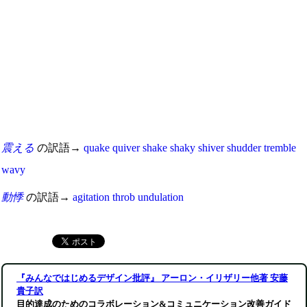
震える
の訳語→
quake
quiver
shake
shaky
shiver
shudder
tremble
wavy
動悸
の訳語→
agitation
throb
undulation
『みんなではじめるデザイン批評』 アーロン・イリザリー他著 安藤
貴子訳
目的達成のためのコラボレーション&コミュニケーション改善ガイド