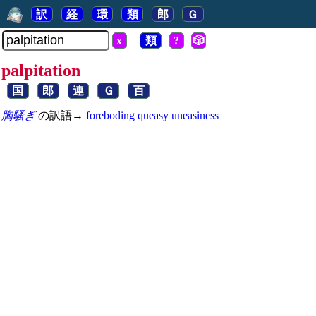
訳
経
環
類
郎
Ｇ
x
類
?
🎲
palpitation
国
郎
連
Ｇ
百
胸騒ぎ
の訳語→
foreboding
queasy
uneasiness