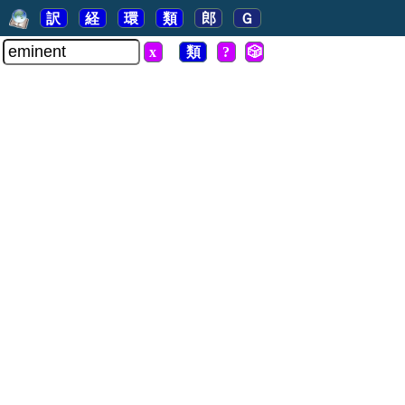
訳
経
環
類
郎
Ｇ
x
類
?
🎲