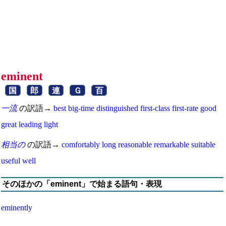
eminent
国
郎
連
Ｇ
百
一流
の訳語→
best
big-time
distinguished
first-class
first-rate
good
great
leading
light
相当の
の訳語→
comfortably
long
reasonable
remarkable
suitable
useful
well
そのほかの「eminent」で始まる語句・表現
eminently