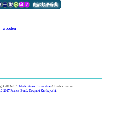
連
玉
聖
Q
🎲
?
翻訳類語辞典
y
wooden
ight 2013-2026
Marlin Arms Corporation
All rights reserved.
6-2017 Francis Bond, Takayuki Kuribayashi
.