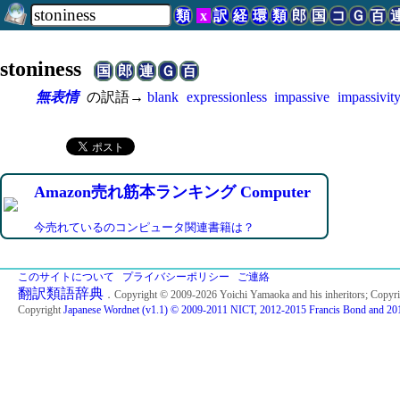
類
x
訳
経
環
類
郎
国
コ
Ｇ
百
stoniness
国
郎
連
Ｇ
百
無表情
の訳語→
blank
expressionless
impassive
impassivit
Amazon売れ筋本ランキング Computer
今売れているのコンピュータ関連書籍は？
このサイトについて
プライバシーポリシー
ご連絡
翻訳類語辞典
．Copyright © 2009-2026 Yoichi Yamaoka and his inheritors; Copyr
Copyright
Japanese Wordnet (v1.1) © 2009-2011 NICT, 2012-2015 Francis Bond and 201