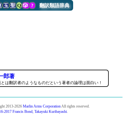
連
玉
聖
Q
🎲
?
翻訳類語辞典
一郎著
員とは翻訳者のようなものだという著者の論理は面白い！
ight 2013-2026
Marlin Arms Corporation
All rights reserved.
6-2017 Francis Bond, Takayuki Kuribayashi
.