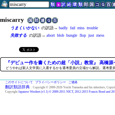
類
x
訳
経
環
類
郎
国
コ
Ｇ
百
miscarry
国
郎
連
Ｇ
百
うまくいかない
の訳語→
badly
fail
miss
trouble
失敗する
の訳語→
abort
blob
bungle
flop
just
mess
『デビュー作を書くための超「小説」教室』 高橋源
どうやれば新人文学賞に入選するかを選考委員の立場から解説。選考委
このサイトについて
プライバシーポリシー
ご連絡
翻訳類語辞典
．Copyright © 2009-2026 Yoichi Yamaoka and his inheritors; Copyr
Copyright
Japanese Wordnet (v1.1) © 2009-2011 NICT, 2012-2015 Francis Bond and 201