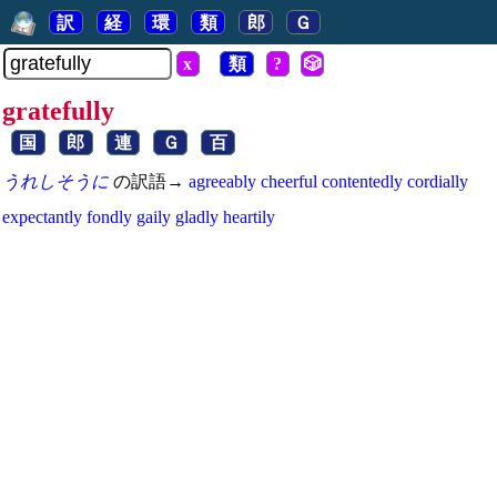
訳
経
環
類
郎
Ｇ
x
類
?
🎲
gratefully
国
郎
連
Ｇ
百
うれしそうに
の訳語→
agreeably
cheerful
contentedly
cordially
expectantly
fondly
gaily
gladly
heartily