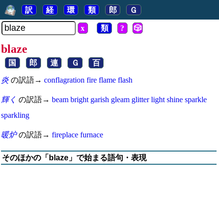
訳
経
環
類
郎
Ｇ
x
類
?
🎲
blaze
国
郎
連
Ｇ
百
炎
の訳語→
conflagration
fire
flame
flash
輝く
の訳語→
beam
bright
garish
gleam
glitter
light
shine
sparkle
sparkling
暖炉
の訳語→
fireplace
furnace
そのほかの「blaze」で始まる語句・表現