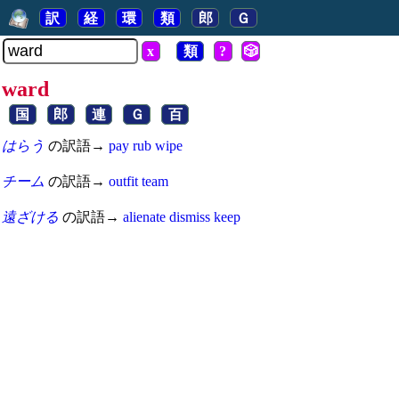
訳
経
環
類
郎
Ｇ
x
類
?
🎲
ward
国
郎
連
Ｇ
百
はらう
の訳語→
pay
rub
wipe
チーム
の訳語→
outfit
team
遠ざける
の訳語→
alienate
dismiss
keep