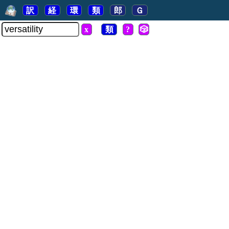
訳
経
環
類
郎
Ｇ
x
類
?
🎲