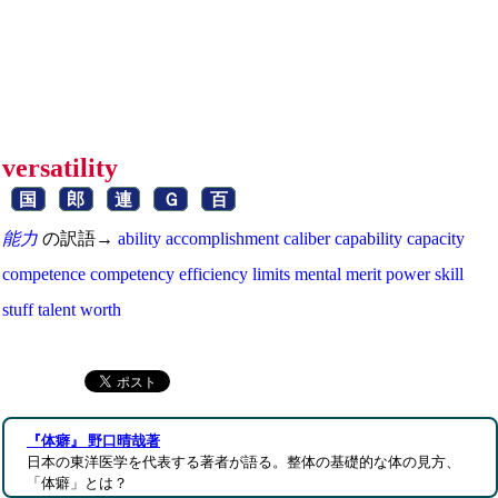
versatility
国
郎
連
Ｇ
百
能力
の訳語→
ability
accomplishment
caliber
capability
capacity
competence
competency
efficiency
limits
mental
merit
power
skill
stuff
talent
worth
『体癖』 野口晴哉著
日本の東洋医学を代表する著者が語る。整体の基礎的な体の見方、
「体癖」とは？