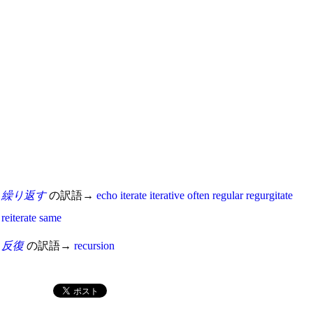
繰り返す
の訳語→
echo
iterate
iterative
often
regular
regurgitate
reiterate
same
反復
の訳語→
recursion