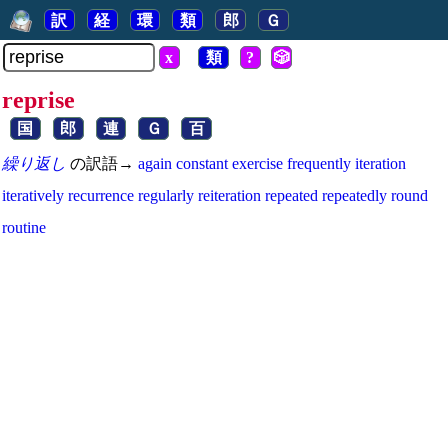
訳
経
環
類
郎
Ｇ
x
類
?
🎲
reprise
国
郎
連
Ｇ
百
繰り返し
の訳語→
again
constant
exercise
frequently
iteration
iteratively
recurrence
regularly
reiteration
repeated
repeatedly
round
routine