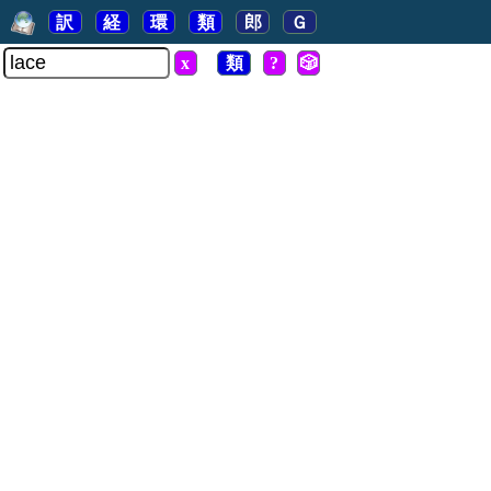
訳
経
環
類
郎
Ｇ
x
類
?
🎲