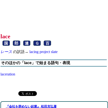
lace
国
郎
連
Ｇ
百
レース
の訳語→
lacing
project
slate
そのほかの「lace」で始まる語句・表現
laceration
『会社を辞めない起業』 松田充弘著