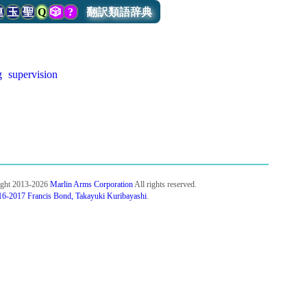
連
玉
聖
Q
🎲
?
翻訳類語辞典
g
supervision
ight 2013-2026
Marlin Arms Corporation
All rights reserved.
6-2017 Francis Bond, Takayuki Kuribayashi
.