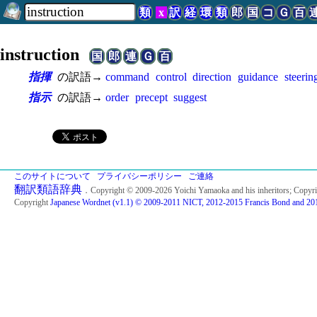
類
x
訳
経
環
類
郎
国
コ
Ｇ
百
instruction
国
郎
連
Ｇ
百
指揮
の訳語→
command
control
direction
guidance
steerin
指示
の訳語→
order
precept
suggest
このサイトについて
プライバシーポリシー
ご連絡
翻訳類語辞典
．Copyright © 2009-2026 Yoichi Yamaoka and his inheritors; Copyr
Copyright
Japanese Wordnet (v1.1) © 2009-2011 NICT, 2012-2015 Francis Bond and 201