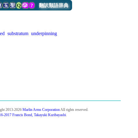
連
玉
聖
Q
🎲
?
翻訳類語辞典
bed
substratum
underpinning
ight 2013-2026
Marlin Arms Corporation
All rights reserved.
6-2017 Francis Bond, Takayuki Kuribayashi
.