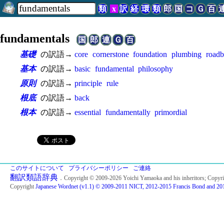
類
x
訳
経
環
類
郎
国
コ
Ｇ
百
fundamentals
国
郎
連
Ｇ
百
基礎
の訳語→
core
cornerstone
foundation
plumbing
road
基本
の訳語→
basic
fundamental
philosophy
原則
の訳語→
principle
rule
根底
の訳語→
back
根本
の訳語→
essential
fundamentally
primordial
このサイトについて
プライバシーポリシー
ご連絡
翻訳類語辞典
．Copyright © 2009-2026 Yoichi Yamaoka and his inheritors; Copyr
Copyright
Japanese Wordnet (v1.1) © 2009-2011 NICT, 2012-2015 Francis Bond and 201