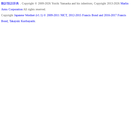
翻訳類語辞典
．Copyright © 2009-2026 Yoichi Yamaoka and his inheritors; Copyright 2013-2026
Marlin
Arms Corporation
All rights reserved.
Copyright
Japanese Wordnet (v1.1) © 2009-2011 NICT, 2012-2015 Francis Bond and 2016-2017 Francis
Bond, Takayuki Kuribayashi
.