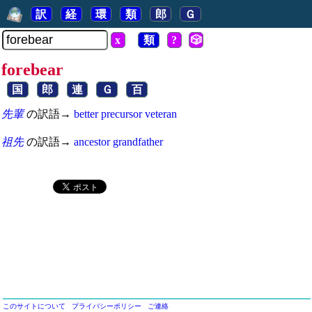
訳
経
環
類
郎
Ｇ
x
類
?
🎲
forebear
国
郎
連
Ｇ
百
先輩
の訳語→
better
precursor
veteran
祖先
の訳語→
ancestor
grandfather
このサイトについて
プライバシーポリシー
ご連絡