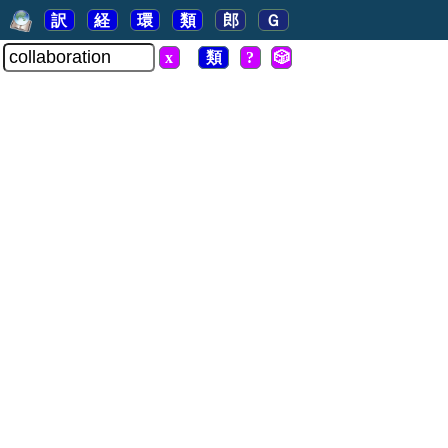
訳
経
環
類
郎
Ｇ
x
類
?
🎲