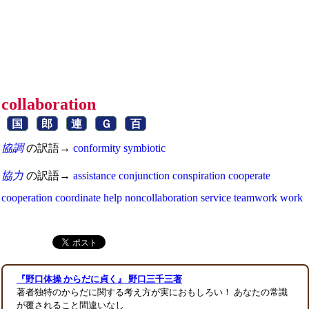
collaboration
国
郎
連
Ｇ
百
協調
の訳語→
conformity
symbiotic
協力
の訳語→
assistance
conjunction
conspiration
cooperate
cooperation
coordinate
help
noncollaboration
service
teamwork
work
『野口体操 からだに貞く』 野口三千三著
著者独特のからだに関する考え方が実におもしろい！ あなたの常識
が覆されること間違いなし