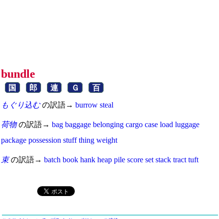
bundle
国
郎
連
Ｇ
百
もぐり込む
の訳語→
burrow
steal
荷物
の訳語→
bag
baggage
belonging
cargo
case
load
luggage
package
possession
stuff
thing
weight
束
の訳語→
batch
book
hank
heap
pile
score
set
stack
tract
tuft