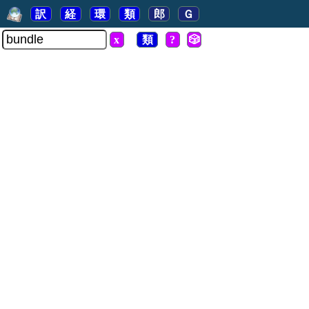
訳
経
環
類
郎
Ｇ
x
類
?
🎲