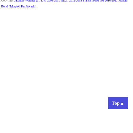
Copyright
Japanese Wordnet (v1.1) © 2009-2011 NICT, 2012-2015 Francis Bond and 2016-2017 Francis
Bond, Takayuki Kuribayashi
.
Top▲