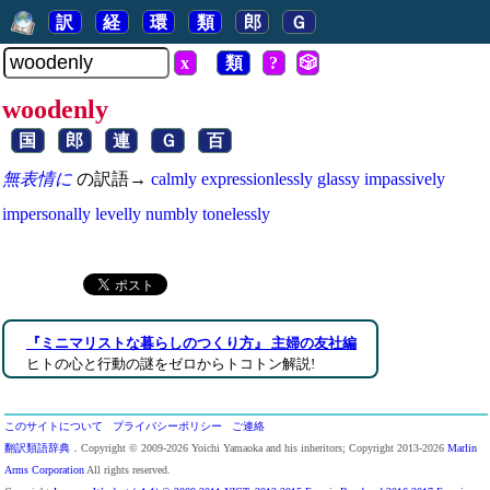
訳
経
環
類
郎
Ｇ
x
類
?
🎲
woodenly
国
郎
連
Ｇ
百
無表情に
の訳語→
calmly
expressionlessly
glassy
impassively
impersonally
levelly
numbly
tonelessly
『ミニマリストな暮らしのつくり方』 主婦の友社編
ヒトの心と行動の謎をゼロからトコトン解説!
このサイトについて
プライバシーポリシー
ご連絡
翻訳類語辞典
．Copyright © 2009-2026 Yoichi Yamaoka and his inheritors; Copyright 2013-2026
Marlin
Arms Corporation
All rights reserved.