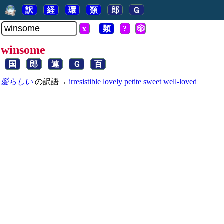
訳
経
環
類
郎
Ｇ
x
類
?
🎲
winsome
国
郎
連
Ｇ
百
愛らしい
の訳語→
irresistible
lovely
petite
sweet
well-loved