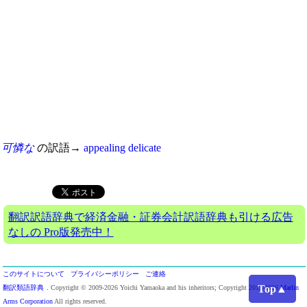
可憐な
の訳語→
appealing
delicate
翻訳訳語辞典で経済金融・証券会計訳語辞典も引ける広告
なしの Pro版発売中！
このサイトについて
プライバシーポリシー
ご連絡
Top▲
翻訳類語辞典
．Copyright © 2009-2026 Yoichi Yamaoka and his inheritors; Copyright 2013-2026
Marlin
Arms Corporation
All rights reserved.