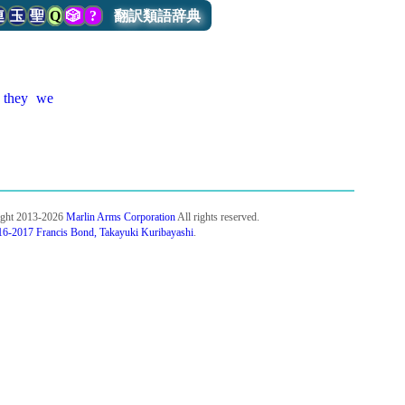
連
玉
聖
Q
🎲
?
翻訳類語辞典
they
we
ight 2013-2026
Marlin Arms Corporation
All rights reserved.
6-2017 Francis Bond, Takayuki Kuribayashi
.