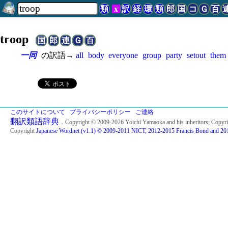
類
x
訳
経
環
類
郎
国
コ
Ｇ
百
troop
国
郎
連
Ｇ
百
一同
の訳語→
all
body
everyone
group
party
setout
them
このサイトについて
プライバシーポリシー
ご連絡
翻訳類語辞典
．Copyright © 2009-2026 Yoichi Yamaoka and his inheritors; Copyr
Copyright
Japanese Wordnet (v1.1) © 2009-2011 NICT, 2012-2015 Francis Bond and 201