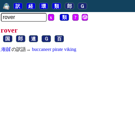
訳
経
環
類
郎
Ｇ
x
類
?
🎲
rover
国
郎
連
Ｇ
百
海賊
の訳語→
buccaneer
pirate
viking