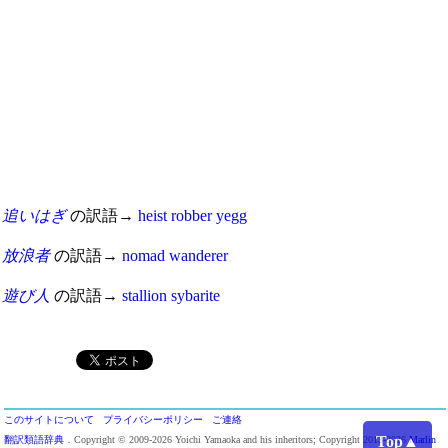
追いはぎ
の訳語→
heist
robber
yegg
放浪者
の訳語→
nomad
wanderer
遊び人
の訳語→
stallion
sybarite
このサイトについて
プライバシーポリシー
ご連絡
Top▲
翻訳類語辞典
．Copyright © 2009-2026 Yoichi Yamaoka and his inheritors; Copyright 2013-2026
Marlin