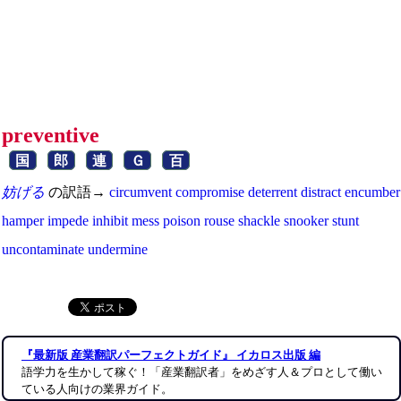
preventive
国
郎
連
Ｇ
百
妨げる
の訳語→
circumvent
compromise
deterrent
distract
encumber
hamper
impede
inhibit
mess
poison
rouse
shackle
snooker
stunt
uncontaminate
undermine
『最新版 産業翻訳パーフェクトガイド』 イカロス出版 編
語学力を生かして稼ぐ！「産業翻訳者」をめざす人＆プロとして働い
ている人向けの業界ガイド。