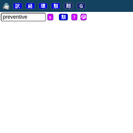
訳
経
環
類
郎
Ｇ
x
類
?
🎲