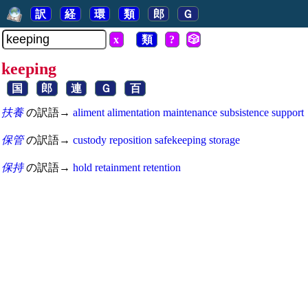
訳
経
環
類
郎
Ｇ
x
類
?
🎲
keeping
国
郎
連
Ｇ
百
扶養
の訳語→
aliment
alimentation
maintenance
subsistence
support
保管
の訳語→
custody
reposition
safekeeping
storage
保持
の訳語→
hold
retainment
retention