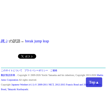
跳ぶ
の訳語→
break
jump
leap
このサイトについて
プライバシーポリシー
ご連絡
翻訳類語辞典
．Copyright © 2009-2026 Yoichi Yamaoka and his inheritors; Copyright 2013-2026
Marlin
Arms Corporation
All rights reserved.
Top▲
Copyright
Japanese Wordnet (v1.1) © 2009-2011 NICT, 2012-2015 Francis Bond and 2016-2017 Francis
Bond, Takayuki Kuribayashi
.