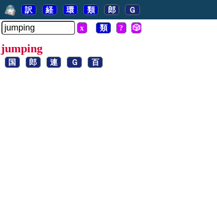
訳
経
環
類
郎
Ｇ
x
類
?
🎲
jumping
国
郎
連
Ｇ
百