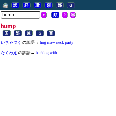
訳
経
環
類
郎
Ｇ
x
類
?
🎲
hump
国
郎
連
Ｇ
百
いちゃつく
の訳語→
hug
maw
neck
party
たくわえ
の訳語→
backlog
with