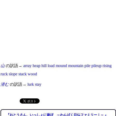
山
の訳語→
array
heap
hill
load
mound
mountain
pile
pileup
rising
ruck
slope
stack
wood
潜む
の訳語→
lurk
stay
『おとうさん、いっしょに遊ぼ ～わんぱく日仏ファミリー！～ 』