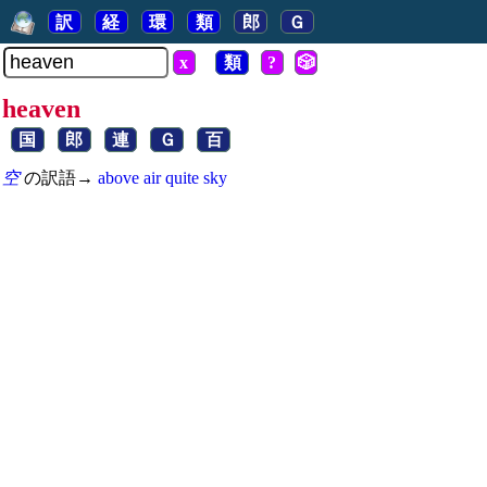
訳
経
環
類
郎
Ｇ
x
類
?
🎲
heaven
国
郎
連
Ｇ
百
空
の訳語→
above
air
quite
sky