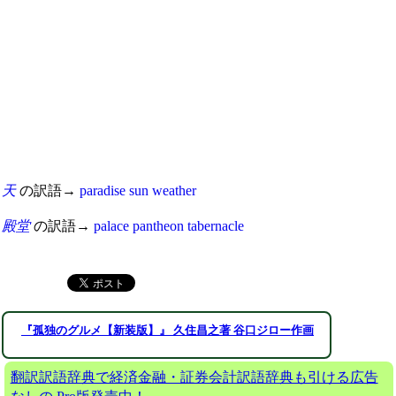
天
の訳語→
paradise
sun
weather
殿堂
の訳語→
palace
pantheon
tabernacle
『孤独のグルメ【新装版】』 久住昌之著 谷口ジロー作画
翻訳訳語辞典で経済金融・証券会計訳語辞典も引ける広告