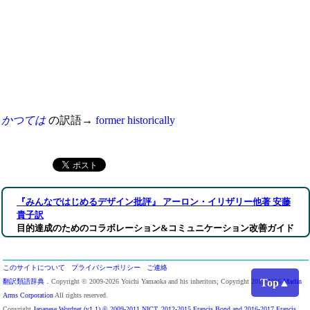
かつては
の訳語→
former
historically
『みんなではじめるデザイン批評』 アーロン・イリザリー他著 安藤
貴子訳
目的達成のためのコラボレーション&コミュニケーション改善ガイド
このサイトについて
プライバシーポリシー
ご連絡
Top▲
翻訳類語辞典
．Copyright © 2009-2026 Yoichi Yamaoka and his inheritors; Copyright 2013-2026
Marlin
Arms Corporation
All rights reserved.
Copyright
Japanese Wordnet (v1.1) © 2009-2011 NICT, 2012-2015 Francis Bond and 2016-2017 Francis