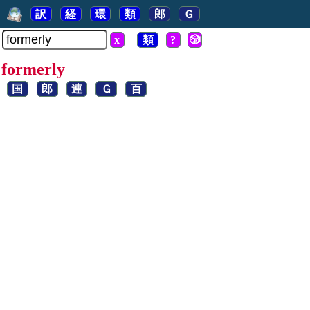
訳
経
環
類
郎
Ｇ
x
類
?
🎲
formerly
国
郎
連
Ｇ
百