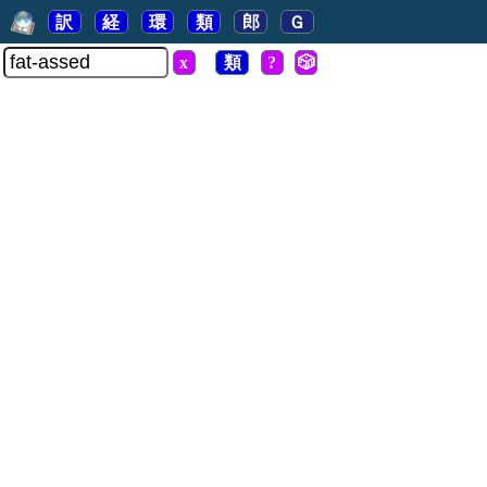
訳
経
環
類
郎
Ｇ
x
類
?
🎲