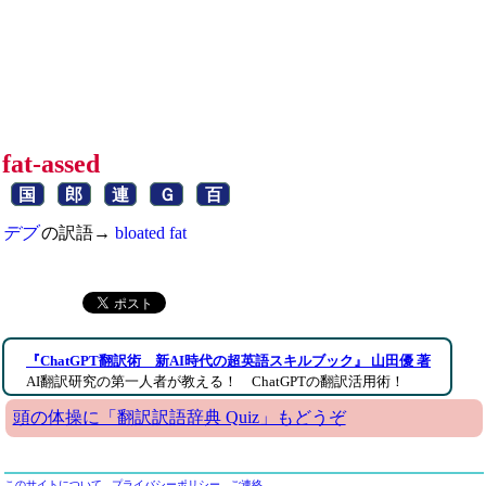
fat-assed
国
郎
連
Ｇ
百
デブ
の訳語→
bloated
fat
『ChatGPT翻訳術 新AI時代の超英語スキルブック』 山田優 著
AI翻訳研究の第一人者が教える！ ChatGPTの翻訳活用術！
頭の体操に「翻訳訳語辞典 Quiz」もどうぞ
このサイトについて
プライバシーポリシー
ご連絡