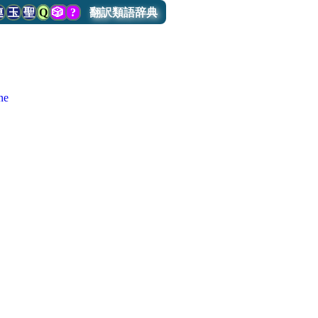
連
玉
聖
Q
🎲
?
翻訳類語辞典
ne