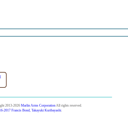
著
ight 2013-2026
Marlin Arms Corporation
All rights reserved.
6-2017 Francis Bond, Takayuki Kuribayashi
.