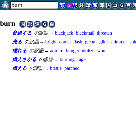
類
x
訳
経
環
類
郎
国
コ
Ｇ
百
burn
国
郎
連
Ｇ
百
脅迫する
の訳語→
blackjack
blackmail
threaten
光る
の訳語→
bright
comet
flash
gleam
glint
shimmer
shi
憧れる
の訳語→
admire
hunger
idolize
want
燃えさかる
の訳語→
burning
rage
燃える
の訳語→
bristle
parched