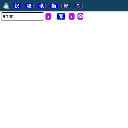
訳
経
環
類
郎
Ｇ
x
類
?
🎲