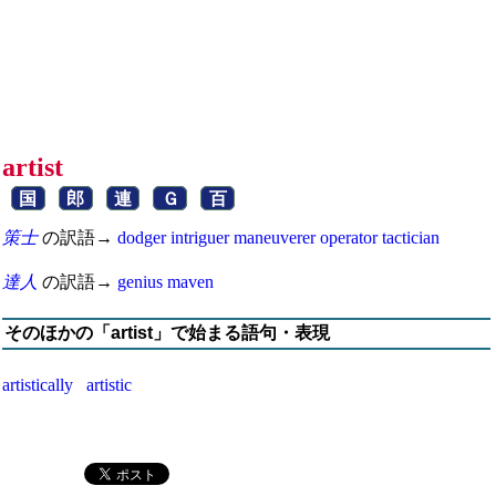
artist
国
郎
連
Ｇ
百
策士
の訳語→
dodger
intriguer
maneuverer
operator
tactician
達人
の訳語→
genius
maven
そのほかの「artist」で始まる語句・表現
artistically
artistic