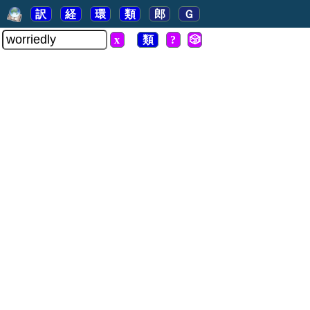
訳
経
環
類
郎
Ｇ
x
類
?
🎲