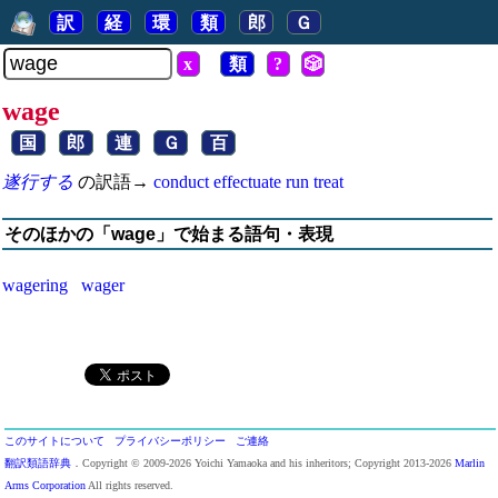
訳
経
環
類
郎
Ｇ
x
類
?
🎲
wage
国
郎
連
Ｇ
百
遂行する
の訳語→
conduct
effectuate
run
treat
そのほかの「wage」で始まる語句・表現
wagering
wager
このサイトについて
プライバシーポリシー
ご連絡
翻訳類語辞典
．Copyright © 2009-2026 Yoichi Yamaoka and his inheritors; Copyright 2013-2026
Marlin
Arms Corporation
All rights reserved.