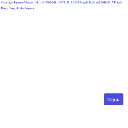
Copyright
Japanese Wordnet (v1.1) © 2009-2011 NICT, 2012-2015 Francis Bond and 2016-2017 Francis
Bond, Takayuki Kuribayashi
.
Top▲