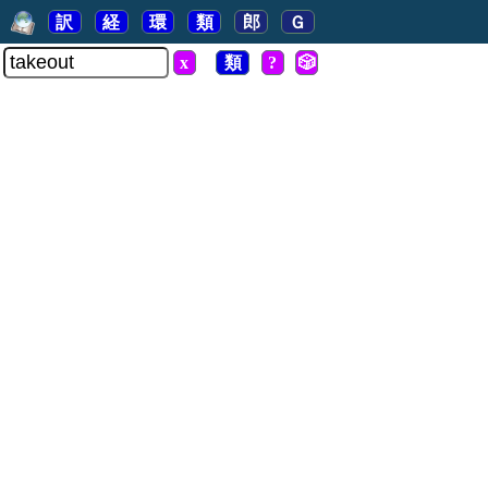
訳
経
環
類
郎
Ｇ
x
類
?
🎲