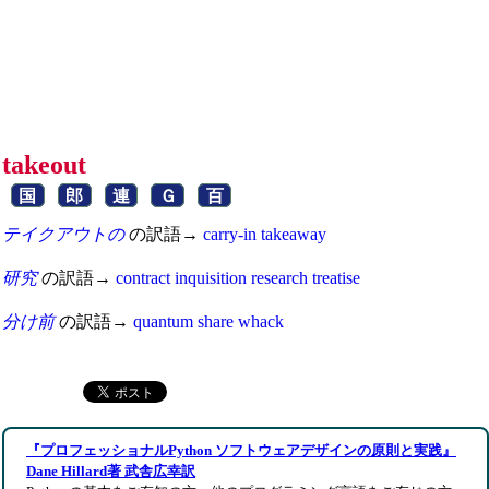
takeout
国
郎
連
Ｇ
百
テイクアウトの
の訳語→
carry-in
takeaway
研究
の訳語→
contract
inquisition
research
treatise
分け前
の訳語→
quantum
share
whack
『プロフェッショナルPython ソフトウェアデザインの原則と実践』
Dane Hillard著 武舎広幸訳