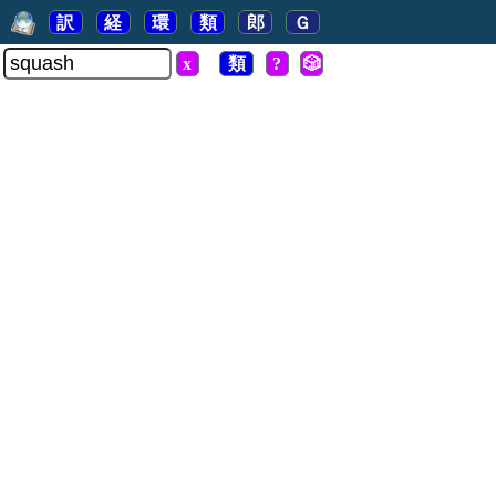
訳
経
環
類
郎
Ｇ
x
類
?
🎲