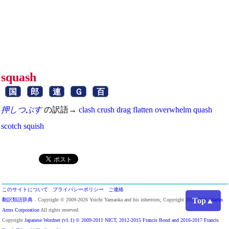
squash
国
郎
連
Ｇ
百
押しつぶす
の訳語→
clash
crush
drag
flatten
overwhelm
quash
scotch
squish
このサイトについて
プライバシーポリシー
ご連絡
Top▲
翻訳類語辞典
．Copyright © 2009-2026 Yoichi Yamaoka and his inheritors; Copyright 2013-2026
Marlin
Arms Corporation
All rights reserved.
Copyright
Japanese Wordnet (v1.1) © 2009-2011 NICT, 2012-2015 Francis Bond and 2016-2017 Francis