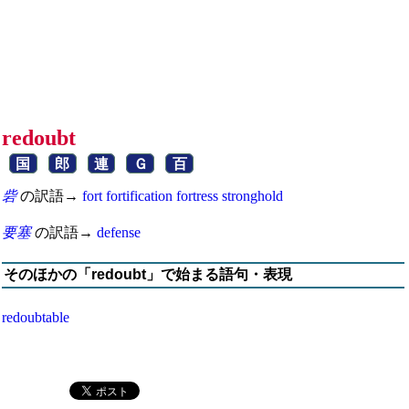
redoubt
国
郎
連
Ｇ
百
砦
の訳語→
fort
fortification
fortress
stronghold
要塞
の訳語→
defense
そのほかの「redoubt」で始まる語句・表現
redoubtable