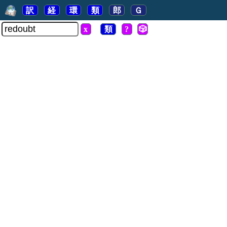
訳
経
環
類
郎
Ｇ
x
類
?
🎲