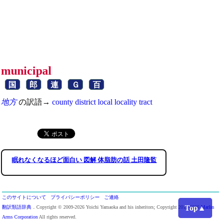
municipal
国
郎
連
Ｇ
百
地方
の訳語→
county
district
local
locality
tract
眠れなくなるほど面白い 図解 体脂肪の話 土田隆監
このサイトについて
プライバシーポリシー
ご連絡
Top▲
翻訳類語辞典
．Copyright © 2009-2026 Yoichi Yamaoka and his inheritors; Copyright 2013-2026
Marlin
Arms Corporation
All rights reserved.