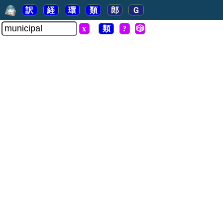
訳
経
環
類
郎
Ｇ
x
類
?
🎲