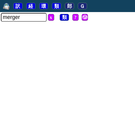
訳
経
環
類
郎
Ｇ
x
類
?
🎲