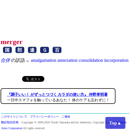
merger
国
郎
連
Ｇ
百
合併
の訳語→
amalgamation
annexation
consolidation
incorporation
『調子いい！ がずっとつづく カラダの使い方』 仲野孝明著
一日中スマフォを触っているあなた！ 体のケアも忘れずに！
このサイトについて
プライバシーポリシー
ご連絡
Top▲
翻訳類語辞典
．Copyright © 2009-2026 Yoichi Yamaoka and his inheritors; Copyright 2013-2026
Marlin
Arms Corporation
All rights reserved.