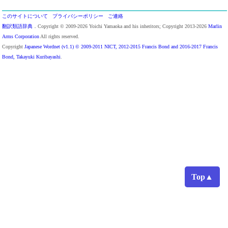
このサイトについて
プライバシーポリシー
ご連絡
翻訳類語辞典
．Copyright © 2009-2026 Yoichi Yamaoka and his inheritors; Copyright 2013-2026
Marlin
Arms Corporation
All rights reserved.
Copyright
Japanese Wordnet (v1.1) © 2009-2011 NICT, 2012-2015 Francis Bond and 2016-2017 Francis
Bond, Takayuki Kuribayashi
.
Top▲