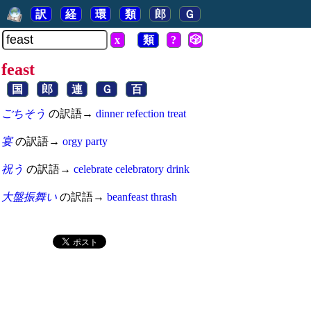
訳
経
環
類
郎
Ｇ
x
類
?
🎲
feast
国
郎
連
Ｇ
百
ごちそう
の訳語→
dinner
refection
treat
宴
の訳語→
orgy
party
祝う
の訳語→
celebrate
celebratory
drink
大盤振舞い
の訳語→
beanfeast
thrash