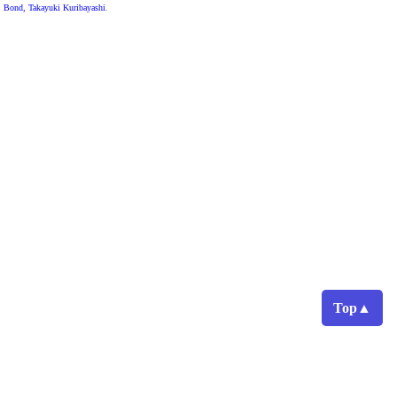
Bond, Takayuki Kuribayashi
.
Top▲