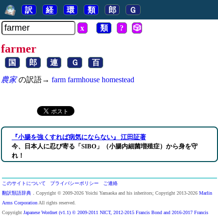
訳
経
環
類
郎
Ｇ
x
類
?
🎲
farmer
国
郎
連
Ｇ
百
農家
の訳語→
farm
farmhouse
homestead
『小腸を強くすれば病気にならない』 江田証著
今、日本人に忍び寄る「SIBO」（小腸内細菌増殖症）から身を守
れ！
このサイトについて
プライバシーポリシー
ご連絡
翻訳類語辞典
．Copyright © 2009-2026 Yoichi Yamaoka and his inheritors; Copyright 2013-2026
Marlin
Arms Corporation
All rights reserved.
Copyright
Japanese Wordnet (v1.1) © 2009-2011 NICT, 2012-2015 Francis Bond and 2016-2017 Francis