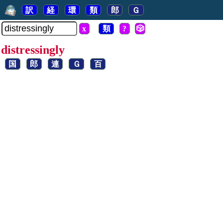
訳
経
環
類
郎
Ｇ
x
類
?
🎲
distressingly
国
郎
連
Ｇ
百