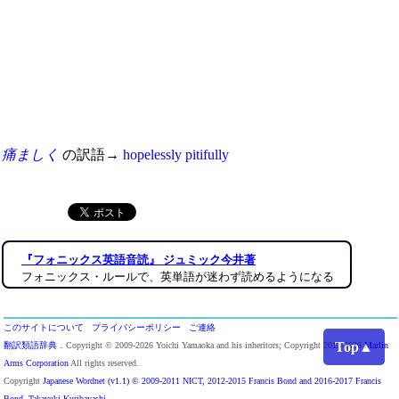
痛ましく
の訳語→
hopelessly
pitifully
『フォニックス英語音読』 ジュミック今井著
フォニックス・ルールで、英単語が迷わず読めるようになる
このサイトについて
プライバシーポリシー
ご連絡
Top▲
翻訳類語辞典
．Copyright © 2009-2026 Yoichi Yamaoka and his inheritors; Copyright 2013-2026
Marlin
Arms Corporation
All rights reserved.
Copyright
Japanese Wordnet (v1.1) © 2009-2011 NICT, 2012-2015 Francis Bond and 2016-2017 Francis
Bond, Takayuki Kuribayashi
.