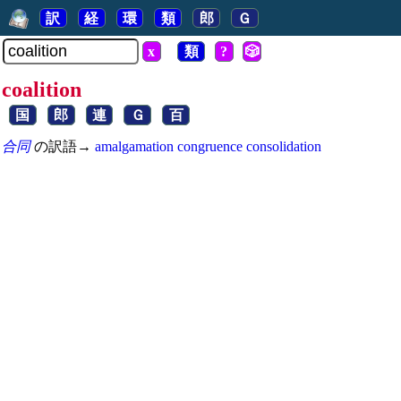
訳
経
環
類
郎
Ｇ
x
類
?
🎲
coalition
国
郎
連
Ｇ
百
合同
の訳語→
amalgamation
congruence
consolidation