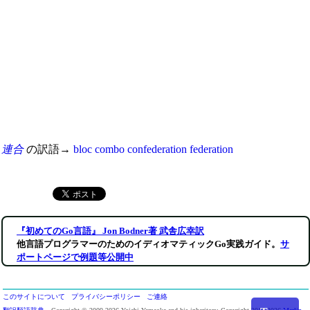
連合
の訳語→
bloc
combo
confederation
federation
『初めてのGo言語』 Jon Bodner著 武舎広幸訳
他言語プログラマーのためのイディオマティックGo実践ガイド
。
サ
ポートページで例題等公開中
このサイトについて
プライバシーポリシー
ご連絡