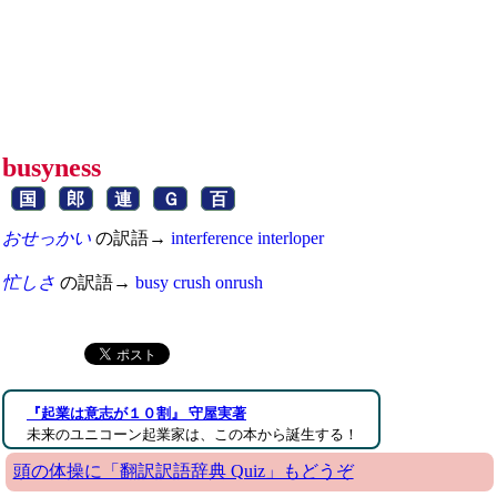
busyness
国
郎
連
Ｇ
百
おせっかい
の訳語→
interference
interloper
忙しさ
の訳語→
busy
crush
onrush
『起業は意志が１０割』 守屋実著
未来のユニコーン起業家は、この本から誕生する！
頭の体操に「翻訳訳語辞典 Quiz」もどうぞ