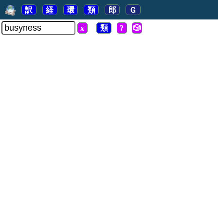
訳
経
環
類
郎
Ｇ
x
類
?
🎲